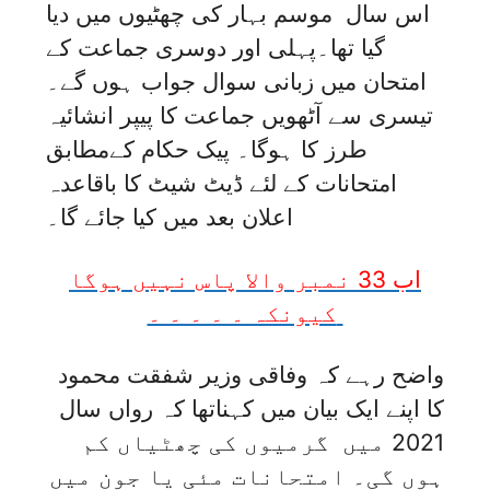
اس سال موسم بہار کی چھٹیوں میں دیا
گیا تھا۔پہلی اور دوسری جماعت کے
امتحان میں زبانی سوال جواب ہوں گے۔
تیسری سے آٹھویں جماعت کا پیپر انشائیہ
طرز کا ہوگا۔ پیک حکام کےمطابق
امتحانات کے لئے ڈیٹ شیٹ کا باقاعدہ
اعلان بعد میں کیا جائے گا۔
اب 33 نمبر والا پاس نہیں ہوگا
کیونکہ ۔ ۔ ۔ ۔ ۔
واضح رہے کہ وفاقی وزیر شفقت محمود
کا اپنے ایک بیان میں کہناتھا کہ رواں سال
2021 میں گرمیوں کی چھٹیاں کم
ہوں گی۔ امتحانات مئی یا جون میں