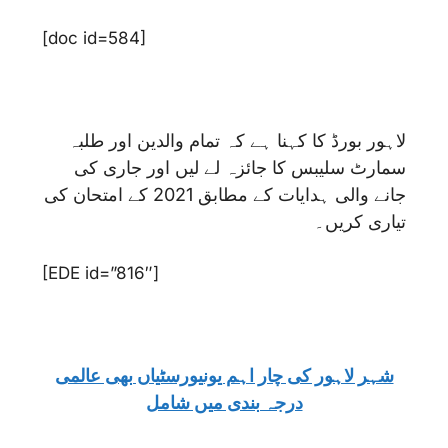
[doc id=584]
لاہور بورڈ کا کہنا ہے کہ تمام والدین اور طلبہ
سمارٹ سلیبس کا جائزہ لے لیں اور جاری کی
جانے والی ہدایات کے مطابق 2021 کے امتحان کی
تیاری کریں۔
[EDE id=”816″]
شہر لاہور کی چار اہم یونیورسٹیاں بھی عالمی
درجہ بندی میں شامل