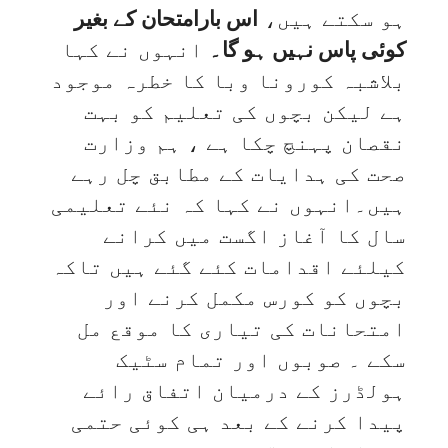
ہو سکتے ہیں،
اس بارامتحان کے بغیر
کوئی پاس نہیں ہو گا۔
انہوں نے کہا
بلاشبہ کورونا وبا کا خطرہ موجود
ہے لیکن بچوں کی تعلیم کو بہت
نقصان پہنچ چکا ہے ، ہم وزارت
صحت کی ہدایات کے مطابق چل رہے
ہیں۔انہوں نے کہا کہ نئے تعلیمی
سال کا آغاز اگست میں کرانے
کیلئے اقدامات کئے گئے ہیں تاکہ
بچوں کو کورس مکمل کرنے اور
امتحانات کی تیاری کا موقع مل
سکے ۔ صوبوں اور تمام سٹیک
ہولڈرز کے درمیان اتفاق رائے
پیدا کرنے کے بعد ہی کوئی حتمی