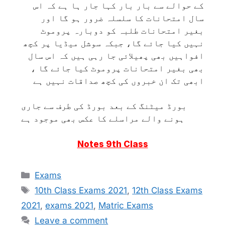
کے حوالے سے بار بار کہا جار ہا ہے کہ اس
سال امتحانات کا سلسلہ ضرور ہو گا اور
بغیر امتحانات طلبہ کو دوبارہ پروموٹ
نہیں کیا جائے گا، جبکہ سوشل میڈیا پر کچھ
افواہیں بھی پھیلائی جا رہی ہیں کہ اس سال
بھی بغیر امتحانات پروموٹ کیا جائے گا ،
ابھی تک ان خبروں کی کچھ صداقات نہیں ہے
بورڈ میٹنگ کے بعد بورڈ کی طرف سے جاری
ہونے والے مراسلے کا عکس بھی موجود ہے
Notes 9th Class
Categories
Exams
Tags
10th Class Exams 2021
,
12th Class Exams
2021
,
exams 2021
,
Matric Exams
Leave a comment