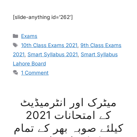
[slide-anything id=’262′]
Categories
Exams
Tags
10th Class Exams 2021
,
9th Class Exams
2021
,
Smart Syllabus 2021
,
Smart Syllabus
Lahore Board
1 Comment
میٹرک اور انٹرمیڈیٹ
کے امتحانات 2021
کیلئے صوبہ بھر کے تمام