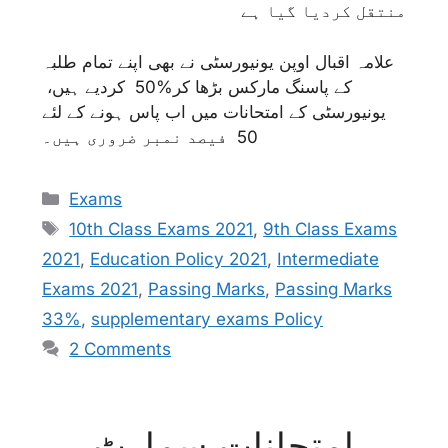
منتقل کردیا گیا ہے
علامہ اقبال اوپن یونیورسٹی نے بھی اپنے تمام طلبہ
کے پاسنگ مارکس بڑھا کر
%50
کردیے ہیں،
یونیورسٹی کے امتحانات میں اب پاس ہونے کے لئے
50 فیصد نمبر ضروری ہیں۔
Categories
Exams
Tags
10th Class Exams 2021
,
9th Class Exams
2021
,
Education Policy 2021
,
Intermediate
Exams 2021
,
Passing Marks
,
Passing Marks
33%
,
supplementary exams Policy
2 Comments
امتحانات سمارٹ