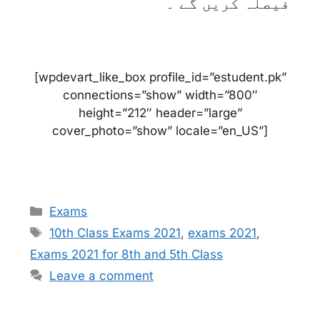
فیصلہ کریں گے ۔
[wpdevart_like_box profile_id=”estudent.pk”
connections=”show” width=”800″
height=”212″ header=”large”
cover_photo=”show” locale=”en_US”]
Categories
Exams
Tags
10th Class Exams 2021
,
exams 2021
,
Exams 2021 for 8th and 5th Class
Leave a comment