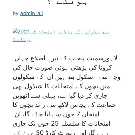
by
admin_ali
لاہورسمیت پنجاب کے تیرہ اضلاع جہاں
کرونا کی بڑھتی ہوئی صورت حال کی
وجہ سے سکول بند ہیں ان کے سکولوں
میں بچوں کے امتحانات کا شیڈول بھی
جاری کر دیا گیا ہے، پہلی سے آٹھویں
جماعت کے پچاس لاکھ سے زائد بچوں کا
امتحان 7 جون سے لیا جائے گا، ان
امتحانات کا سلسلہ 25 جون تک جاری
رہے گا، اور رپورٹ کارڈ 30 جون کو