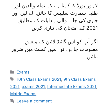
لاہور بورڈ کا کہنا ہے کہ تمام والدین اور
طلبہ سمارٹ سلیبس کا جائزہ لے لیں اور
جاری کی جانے والی ہدایات کے مطابق
2021 کے امتحان کی تیاری کریں
اگر آپ کو اس گائیڈ لائین کے متعلق
معلومات چاہیے تو ہمیں کمنٹ میں ضرور
بتائیں
Categories
Exams
Tags
10th Class Exams 2021
,
9th Class Exams
2021
,
exams 2021
,
Intermediate Exams 2021
,
Matric Exams
Leave a comment