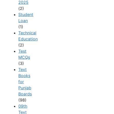
2025
(2)
Student
Loan
(1)
Technical
Education
(2)
Test
MCQs
(3)
Text
Books
for
Punjab
Boards
(98)
09th
Text