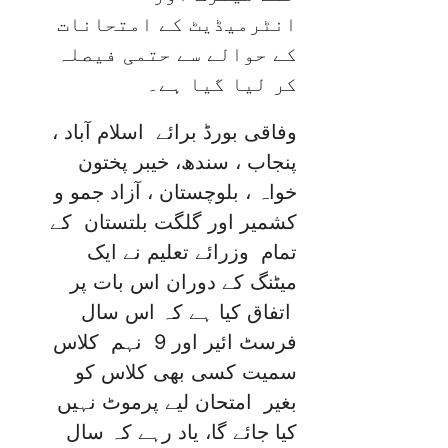
انٹرمیڈیٹ کے امتحانات
کے حوالے سے حتمی فیصلہ
کر لیا گیا ہے۔
وفاقی بورڈ برائے اسلام آباد ،
پنجاب ، سندھ، خیبر پختون
خواہ ، بلوچستان ، آزاد جمو و
کشمیر اور گلگت بلتستان کے
تمام وزرائے تعلیم نے ایک
میٹنگ کے دوران اس بات پر
اتفاق کیا ہے کہ اس سال
فرسٹ ائیر اور 9 نہم کلاس
سمیت کسی بھی کلاس کو
بغیر امتحان لیے پرموٹ نہیں
کیا جائے گا، یاد رہے کہ سال