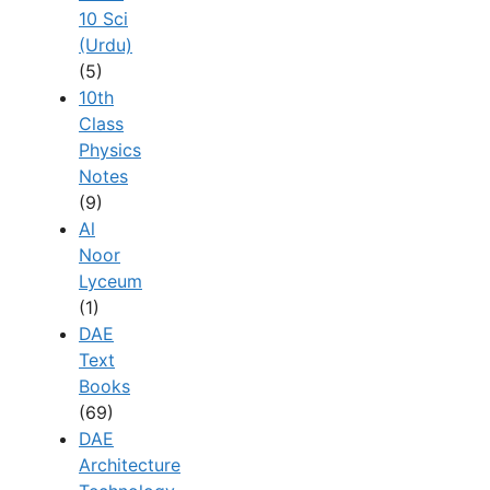
10 Sci
(Urdu)
(5)
10th
Class
Physics
Notes
(9)
Al
Noor
Lyceum
(1)
DAE
Text
Books
(69)
DAE
Architecture