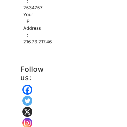
:
2534757
Your
IP
Address
:
216.73.217.46
Follow
us: