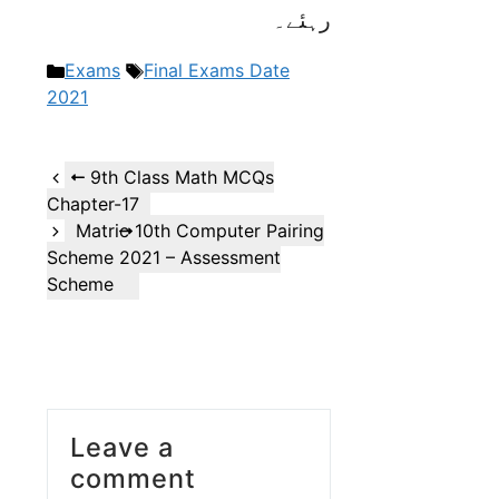
رہئے۔
Categories
Tags
Exams
Final Exams Date
2021
9th Class Math MCQs
Chapter-17
Matric 10th Computer Pairing
Scheme 2021 – Assessment
Scheme
Leave a
comment