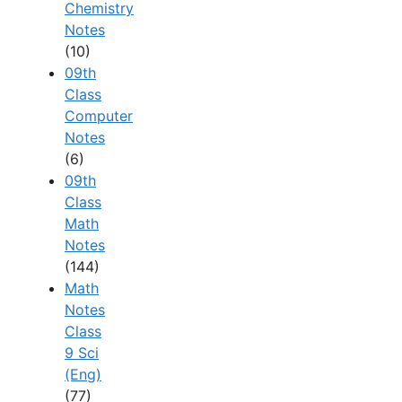
Chemistry
Notes
(10)
09th
Class
Computer
Notes
(6)
09th
Class
Math
Notes
(144)
Math
Notes
Class
9 Sci
(Eng)
(77)