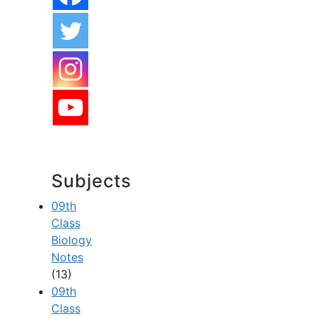
Subjects
09th
Class
Biology
Notes
(13)
09th
Class