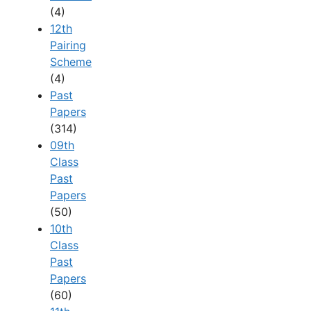
(4)
12th
Pairing
Scheme
(4)
Past
Papers
(314)
09th
Class
Past
Papers
(50)
10th
Class
Past
Papers
(60)