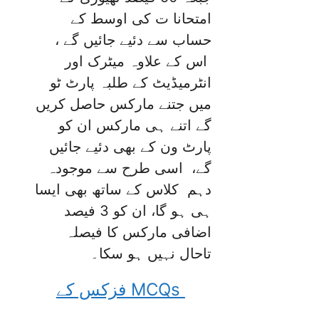
امتحانا ت کی اوسط کے
حساب سے دئیے جائیں گے ،
اس کے علاوہ میٹرک اور
انٹرمیڈیٹ کے طلبہ پارٹ ٹو
میں جتنے مارکس حاصل کریں
گے اتنے ہی مارکس ان کو
پارٹ ون کے بھی دئیے جائیں
گے، اسی طرح سے موجودہ
دہم کلاس کے ساتھ بھی ایسا
ہی ہو گا، ان کو 3 فیصد
اضافی مارکس کا فیصلہ
تاحال نہیں ہو سکا۔
فزکس کے MCQs