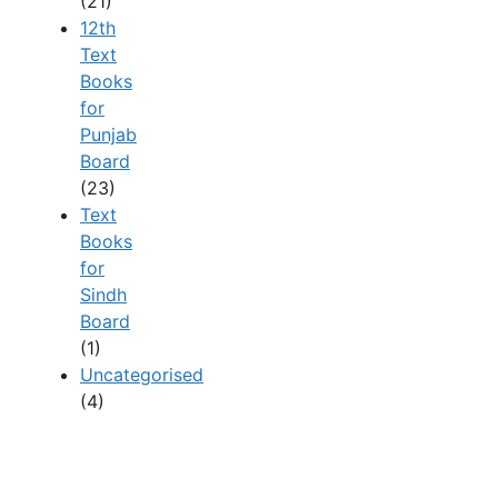
(21)
12th
Text
Books
for
Punjab
Board
(23)
Text
Books
for
Sindh
Board
(1)
Uncategorised
(4)