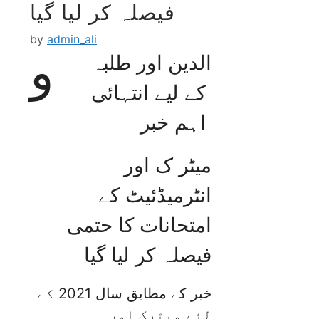
فیصلہ کر لیا گیا
by
admin_ali
و
الدین اور طلبہ
کے لیے انتہائی
اہم خبر
میٹر ک اور
انٹرمیڈئیٹ کے
امتحانات کا حتمی
فیصلہ کر لیا گیا
خبر کے مطابق سال 2021 کے
لئے میٹرک اور