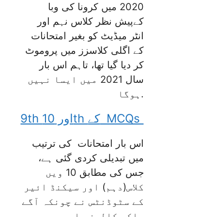
2020 میں کرونا کی وبا
کےپیش نظر کلاس نہم اور
انٹر میڈیٹ کو بغیر امتحانات
کے اگلی کلاسزز میں پروموٹ
کر دیا گیا تھا، تاہم اس بار
سال 2021 میں ایسا نہیں
ہوگا.
9th اور
10th کے
MCQs
اس بار امتحانات کی ترتیب
میں تبدیلی کردی گئی ہے،
جس کی مطابق 10 ویں
کلاس(دہم) اور سیکنڈ ائیر
کے سٹوڈنٹس نے چونکہ آگے
جاکر کالجز یا