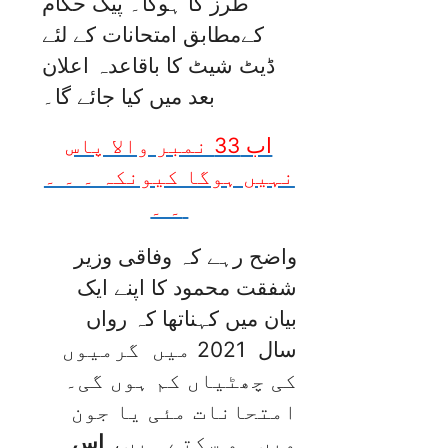
طرز کا ہوگا۔ پیک حکام
کےمطابق امتحانات کے لئے
ڈیٹ شیٹ کا باقاعدہ اعلان
بعد میں کیا جائے گا۔
اب 33 نمبر والا پاس
نہیں ہوگا کیونکہ ۔ ۔ ۔
۔ ۔
واضح رہے کہ وفاقی وزیر
شفقت محمود کا اپنے ایک
بیان میں کہناتھا کہ رواں
سال 2021 میں گرمیوں
کی چھٹیاں کم ہوں گی۔
امتحانات مئی یا جون
میں ہو سکتے ہیں،
اس