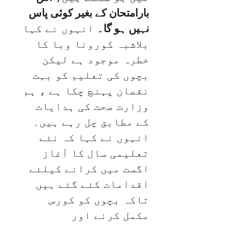
بارامتحان کے بغیر کوئی پاس
نہیں ہو گا۔
انہوں نے کہا
بلاشبہ کورونا وبا کا
خطرہ موجود ہے لیکن
بچوں کی تعلیم کو بہت
نقصان پہنچ چکا ہے ، ہم
وزارت صحت کی ہدایات
کے مطابق چل رہے ہیں۔
انہوں نے کہا کہ نئے
تعلیمی سال کا آغاز
اگست میں کرانے کیلئے
اقدامات کئے گئے ہیں
تاکہ بچوں کو کورس
مکمل کرنے اور