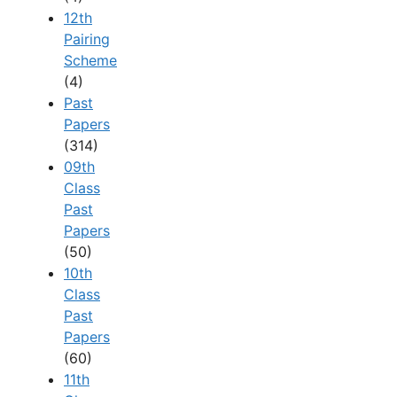
12th
Pairing
Scheme
(4)
Past
Papers
(314)
09th
Class
Past
Papers
(50)
10th
Class
Past
Papers
(60)
11th