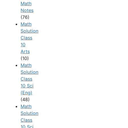
Math
Notes
(76)
Math
Solution
Class
10
Arts
(10)
Math
Solution
Class
10 Sci
(Eng)
(48)
Math
Solution
Class
10 Sci