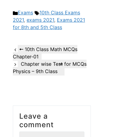
Categories
Tags
Exams
10th Class Exams
2021
,
exams 2021
,
Exams 2021
for 8th and 5th Class
10th Class Math MCQs
Chapter-01
Chapter wise Test for MCQs
Physics – 9th Class
Leave a
comment
Comment