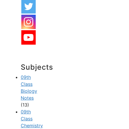
Subjects
09th
Class
Biology
Notes
(13)
09th
Class
Chemistry