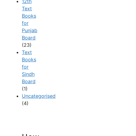
12th
Text
Books
for
Punjab
Board
(23)
Text
Books
for
Sindh
Board
(1)
Uncategorised
(4)