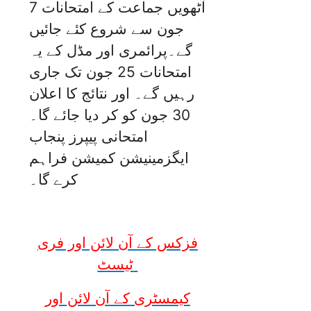
آٹھویں جماعت کے امتحانات 7
جون سے شروع کئے جائیں
گے۔پرائمری اور مڈل کے یہ
امتحانات 25 جون تک جاری
رہیں گے۔ اور نتائج کا اعلان
30 جون کو کر دیا جائے گا۔
امتحانی پیپرز پنجاب
ایگزمینیشن کمیشن فراہم
کرے گا۔
فزکس کے آن لائن اور فری
ٹیسٹ
کیمسٹری کے آن لائن اور