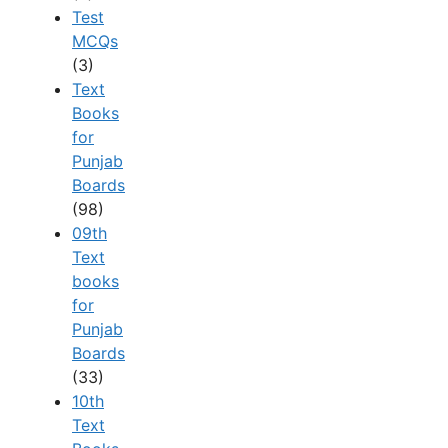
Test
MCQs
(3)
Text
Books
for
Punjab
Boards
(98)
09th
Text
books
for
Punjab
Boards
(33)
10th
Text