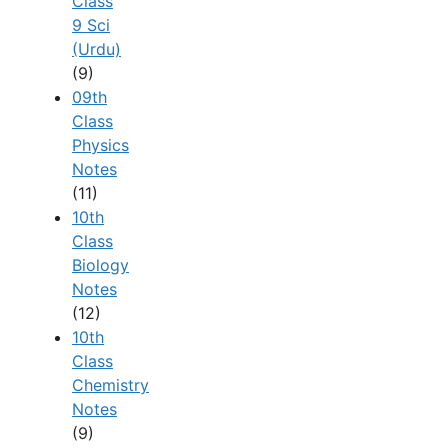
Class
9 Sci
(Urdu)
(9)
09th
Class
Physics
Notes
(11)
10th
Class
Biology
Notes
(12)
10th
Class
Chemistry
Notes
(9)