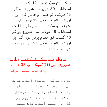
جبکہ انٹرمیڈیٹ میں 12 کے
امتحانات 30 جون سے شروع ہو کر
15 جولائی کو ختم ہو جائیں گے اور
ان کے نتائج کا اعلان 13 نومبر تک
متوقع ہو سکتا ہے۔ اس طرح 11 کے
امتحانات 16 جولائی سے شروع ہو کر
16 اگست کو اختتام پزیر ہوں گے اور
ان کے نتائج کا اعلان 21 نومبر تک
کیا جاسکتا ہے۔
اب پاس ہونے کے لئے کتنے نمبر لینے
ضروری ہیں؟؟؟ کیونکہ اب 33 فیصد
والا پاس نہیں ہوگا
یاد رہے کہ اس سال امتحانا ت
کی منسوخی کے حوالے سے بار
بار کہا جار ہا ہے کہ اس سال
امتحانات کا سلسلہ ضرور ہو
گا اور بغیر امتحانات طلبہ