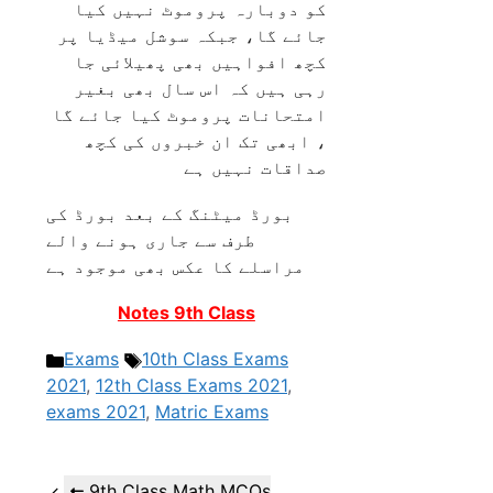
کو دوبارہ پروموٹ نہیں کیا
جائے گا، جبکہ سوشل میڈیا پر
کچھ افواہیں بھی پھیلائی جا
رہی ہیں کہ اس سال بھی بغیر
امتحانات پروموٹ کیا جائے گا
، ابھی تک ان خبروں کی کچھ
صداقات نہیں ہے
بورڈ میٹنگ کے بعد بورڈ کی
طرف سے جاری ہونے والے
مراسلے کا عکس بھی موجود ہے
Notes 9th Class
Categories
Tags
Exams
10th Class Exams
2021
,
12th Class Exams 2021
,
exams 2021
,
Matric Exams
9th Class Math MCQs