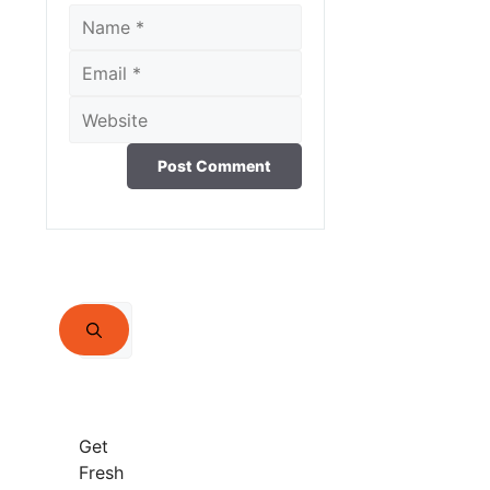
Name
Email
Website
Search
for:
Get
Fresh