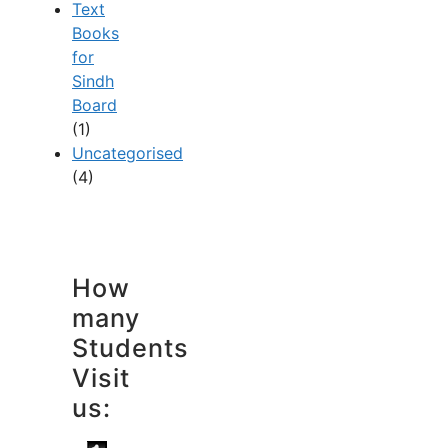
Text
Books
for
Sindh
Board
(1)
Uncategorised
(4)
How
many
Students
Visit
us: