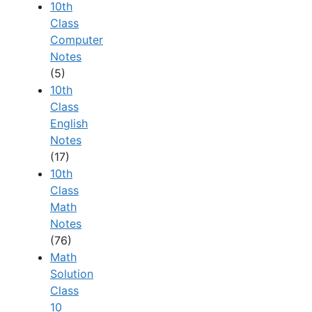
10th
Class
Computer
Notes
(5)
10th
Class
English
Notes
(17)
10th
Class
Math
Notes
(76)
Math
Solution
Class
10