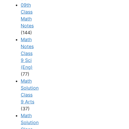
09th
Class
Math
Notes
(144)
Math
Notes
Class
9 Sci
(Eng)
(77)
Math
Solution
Class
9 Arts
(37)
Math
Solution