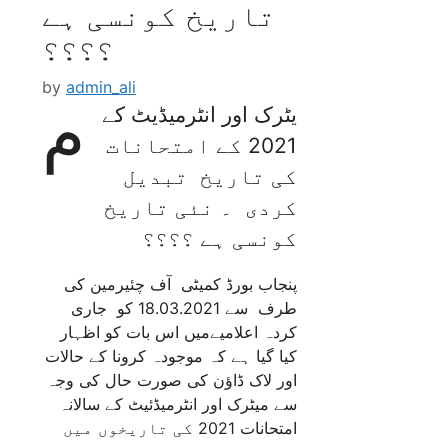
تاریخ کونسی ہے
؟؟؟؟
by
admin_ali
م
یٹرک اور انٹرمیڈیٹ کے
2021 کے امتحانات
کی تاریخ تبدیل
کردی ۔ نئی تاریخ
کونسی ہے ؟؟؟؟
پنجاب بورڈ کمیٹی آف چئیرمین کی
طرف سے 18.03.2021 کو جاری
کردہ اعلامیےمیں اس بات کو اظہار
کیا گیا ہے کہ موجودہ کرونا کے حالات
اور لاک ڈاؤن کی صورت حال کی وجہ
سے میٹرک اور انٹرمیڈئیٹ کے سالانہ
امتحانات 2021 کی تاریخوں میں