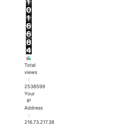
Total
views
:
2538599
Your
IP
Address
:
216.73.217.38