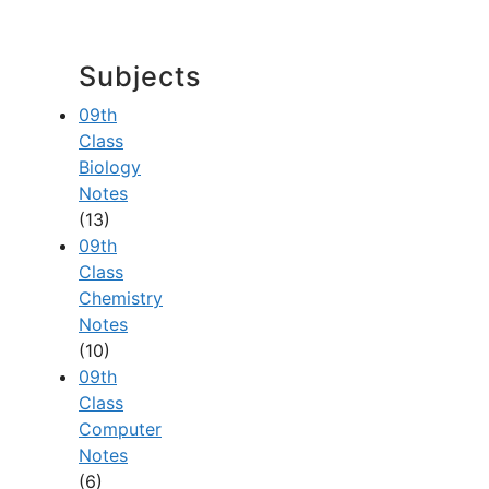
Subjects
09th
Class
Biology
Notes
(13)
09th
Class
Chemistry
Notes
(10)
09th
Class
Computer
Notes
(6)