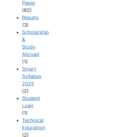
Paper
(82)
Results
(3)
Scholarship
&
Study
Abroad
(1)
Smart
Syllabus
2025
(2)
Student
Loan
(1)
Technical
Education
(2)