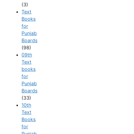
(3)
Text
Books
for
Punjab
Boards
(98)
09th
Text
books
for
Punjab
Boards
(33)
10th
Text
Books
for
Punjab