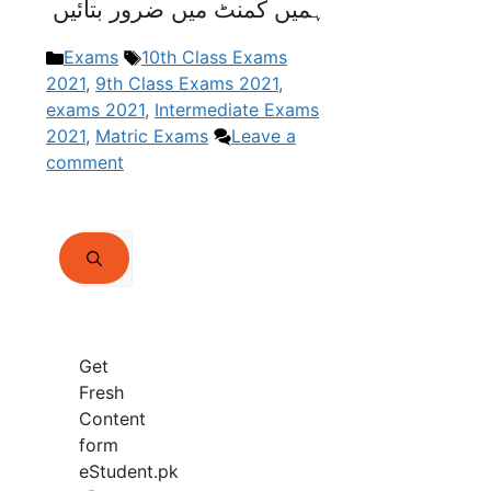
ہمیں کمنٹ میں ضرور بتائیں
Categories
Tags
Exams
10th Class Exams
2021
,
9th Class Exams 2021
,
exams 2021
,
Intermediate Exams
2021
,
Matric Exams
Leave a
comment
Search
for:
Get
Fresh
Content
form
eStudent.pk