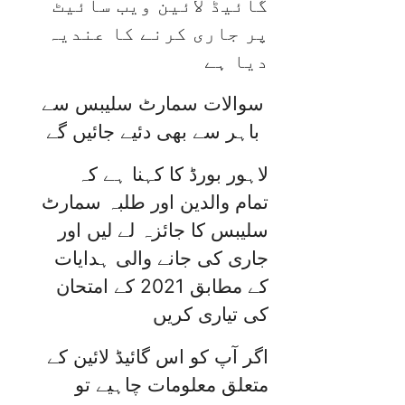
گائیڈ لائین ویب سائیٹ
پر جاری کرنے کا عندیہ
دیا ہے
سوالات سمارٹ سلیبس سے
باہر سے بھی دئیے جائیں گے
لاہور بورڈ کا کہنا ہے کہ
تمام والدین اور طلبہ سمارٹ
سلیبس کا جائزہ لے لیں اور
جاری کی جانے والی ہدایات
کے مطابق 2021 کے امتحان
کی تیاری کریں
اگر آپ کو اس گائیڈ لائین کے
متعلق معلومات چاہیے تو