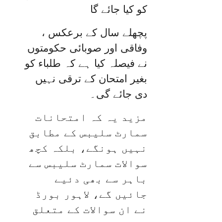
کو کیا جائے گا
پچھلے سال کے برعکس ،
وفاقی اور صوبائی حکومتوں
نے فیصلہ کیا ہے کہ طلباء کو
بغیر امتحان کے ترقی نہیں
دی جائے گی۔
مزید یہ کہ امتحانات
سمارٹ سلیبس کے مطابق
نہیں ہونگے، بلکہ کچھ
سوالات سمارٹ سلیبس سے
باہر سے بھی دئیے
جائیں گے، لاہور بورڈ
نے ان سوالات کے متعلق