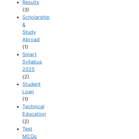
Results
(3)
Scholarship
&
Study
Abroad
(1)
Smart
Syllabus
2025
(2)
Student
Loan
(1)
Technical
Education
(2)
Test
MCQs