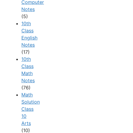
Computer
Notes
(5)
10th
Class
English
Notes
(17)
10th
Class
Math
Notes
(76)
Math
Solution
Class
10
Arts
(10)