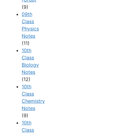
(9)
09th
Class
Physics
Notes
(11)
10th
Class
Biology
Notes
(12)
10th
Class
Chemistry
Notes
(9)
10th
Class