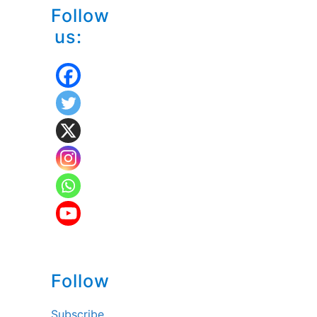
Follow
us:
Follow
Subscribe