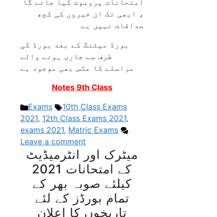
امتحانات پروموٹ کیا جائے گا
، ابھی تک ان خبروں کی کچھ
صداقات نہیں ہے
بورڈ میٹنگ کے بعد بورڈ کی
طرف سے جاری ہونے والے
مراسلے کا عکس بھی موجود ہے
Notes 9th Class
Categories
Tags
Exams
10th Class Exams
2021
,
12th Class Exams 2021
,
exams 2021
,
Matric Exams
Leave a comment
میٹرک اور انٹرمیڈیٹ
کے امتحانات 2021
کیلئے صوبہ بھر کے
تمام بورڈز کے لئے
تاریخوں کا اعلان