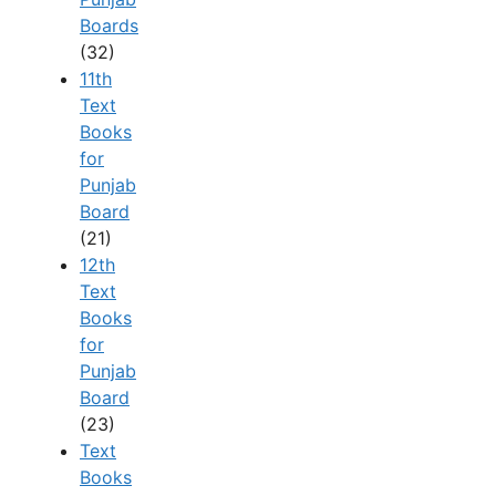
Boards
(32)
11th
Text
Books
for
Punjab
Board
(21)
12th
Text
Books
for
Punjab
Board
(23)
Text
Books