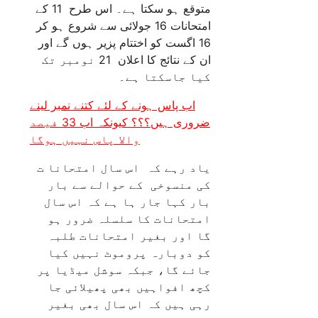
متوقع ہو سکتا ہے۔ اس طرح 11 کے
امتحانات 16 جولائی سے شروع ہو کر
16 اگست کو اختتام پزیر ہوں گے اور
ان کے نتائج کا اعلان 21 نومبر تک
کیا جاسکتا ہے۔
اب پاس ہونے کے لئے کتنے نمبر لینے
ضروری ہیں؟؟؟ کیونکہ اب 33 فیصد
والا پاس نہیں ہوگا
یاد رہے کہ اس سال امتحانا ت
کی منسوخی کے حوالے سے بار
بار کہا جار ہا ہے کہ اس سال
امتحانات کا سلسلہ ضرور ہو
گا اور بغیر امتحانات طلبہ
کو دوبارہ پروموٹ نہیں کیا
جائے گا، جبکہ سوشل میڈیا پر
کچھ افواہیں بھی پھیلائی جا
رہی ہیں کہ اس سال بھی بغیر