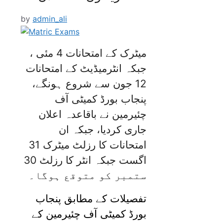
by
admin_ali
میٹرک کے امتحانات 4 مئی ،
جبکہ انٹرمیڈیٹ کے امتحانات
12 جون سے شروع ہونگے،
پنجاب بورڈ کمیٹی آف
چئیرمین نے باقاعدہ اعلان
جاری کردیا، جبکہ ان
امتحانات کا رزلٹ میٹرک 31
اگست جبکہ انٹر کا رزلٹ 30
ستمبر کو متوقع ہوگا۔
تفصیلات کے مطابق پنجاب
بورڈ کمیٹی آف چئیرمین کے