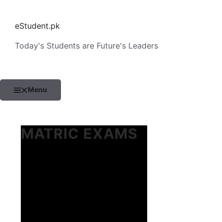
Skip
to
eStudent.pk
content
Today's Students are Future's Leaders
Menu
MATRIC EXAMS